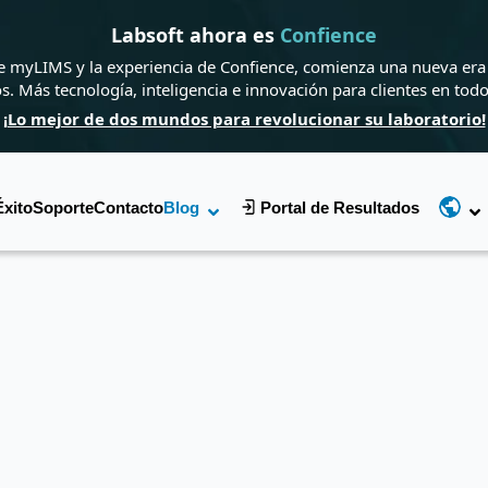
Labsoft ahora es
Confience
de myLIMS y la experiencia de Confience, comienza una nueva era 
os. Más tecnología, inteligencia e innovación para clientes en tod
¡Lo mejor de dos mundos para revolucionar su laboratorio!
Éxito
Soporte
Contacto
Blog
Portal de Resultados