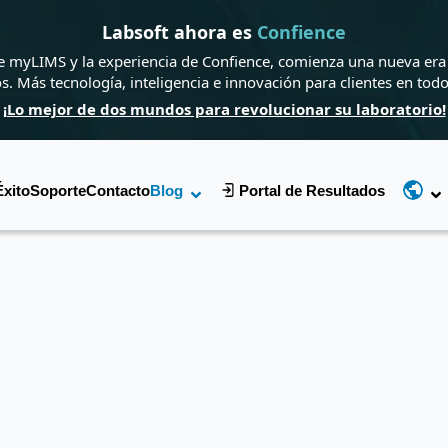
Labsoft ahora es
Confience
de myLIMS y la experiencia de Confience, comienza una nueva era 
os. Más tecnología, inteligencia e innovación para clientes en tod
¡Lo mejor de dos mundos para revolucionar su laboratorio!
Éxito
Soporte
Contacto
Blog
Portal de Resultados