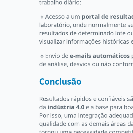
trabalho diário;
🔹
Acesso a um
portal de resulta
laboratório, onde normalmente se
resultados de determinado lote 
visualizar informações históricas 
🔹
Envio de
e-mails automáticos
p
de análise, desvios ou não confo
Conclusão
Resultados rápidos e confiáveis 
da
indústria 4.0
e a base para boa
Por isso, uma integração adequada
qualidade com as demais áreas da
tornou uma necessidade competit