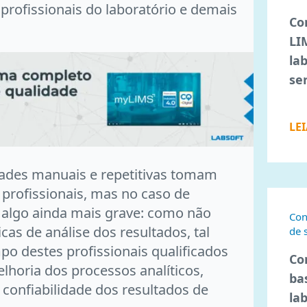
rofissionais do laboratório e demais
Co
LI
la
se
LE
dades manuais e repetitivas tomam
 profissionais, mas no caso de
e algo ainda mais grave: como não
Con
s de análise dos resultados, tal
de 
po destes profissionais qualificados
Co
lhoria dos processos analíticos,
ba
confiabilidade dos resultados de
la