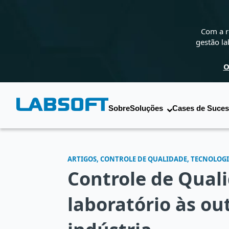
Com a r
gestão la
O
Sobre
Soluções
Cases de Suce
ARTIGOS, CONTROLE DE QUALIDADE, TECNOLOG
Controle de Quali
laboratório às ou