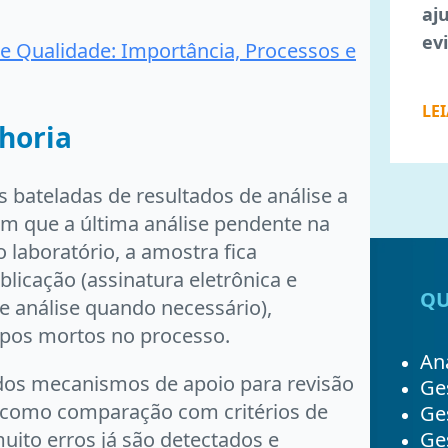
aj
ev
e Qualidade: Importância, Processos e
LE
horia
s bateladas de resultados de análise a
im que a última análise pendente na
o laboratório, a amostra fica
licação (assinatura eletrônica e
QU
e análise quando necessário),
mpos mortos no processo.
Ana
os mecanismos de apoio para revisão
Ge
a, como comparação com critérios de
Ge
muito erros já são detectados e
Ges