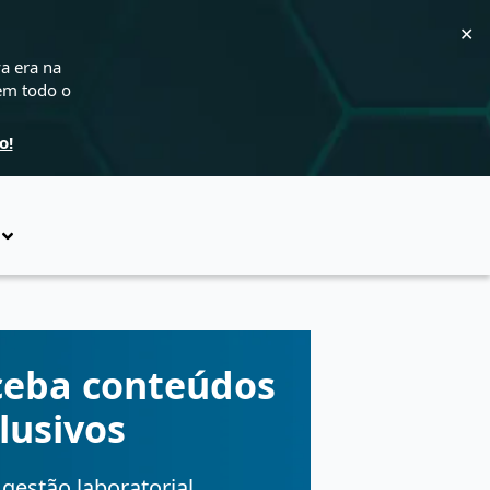
✕
a era na
 em todo o
o!
ceba conteúdos
lusivos
gestão laboratorial,