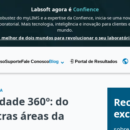
Labsoft agora é
Confience
obustez do myLIMS e a expertise da Confience, inicia-se uma nov
boratorial. Mais tecnologia, inteligência e inovação para clientes
mundo.
 melhor de dois mundos para revolucionar o seu laboratóri
sso
Suporte
Fale Conosco
Blog
Portal de Resultados
IA
dade 360º: do
Re
exc
tras áreas da
sobre 