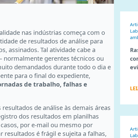
Art
Lab
ualidade nas indústrias começa com o
amb
dade de resultados de análise para
s, assinados. Tal atividade cabe a
Ra
s – normalmente gerentes técnicos ou
co
muito demandados durante todo o dia e
ev
nte para o final do expediente,
ornadas de trabalho, falhas e
LE
resultados de análise às demais áreas
gistro dos resultados em planilhas
s casos, por e-mail ou mesmo por
Art
 resultados é frágil e sujeita a falhas,
Lab