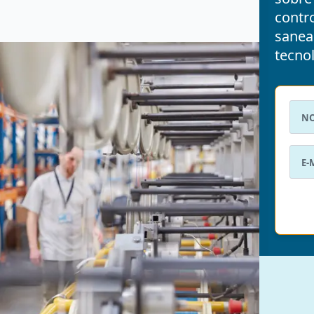
contro
sanea
tecnol