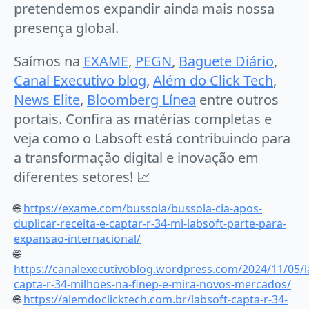
pretendemos expandir ainda mais nossa
presença global.
Saímos na
EXAME
,
PEGN
,
Baguete Diário
,
Canal Executivo blog
,
Além do Click Tech
,
News Elite
,
Bloomberg Línea
entre outros
portais. Confira as matérias completas e
veja como o Labsoft está contribuindo para
a transformação digital e inovação em
diferentes setores! 📈
🌐
https://exame.com/bussola/bussola-cia-apos-
duplicar-receita-e-captar-r-34-mi-labsoft-parte-para-
expansao-internacional/
🌐
https://canalexecutivoblog.wordpress.com/2024/11/05/l
capta-r-34-milhoes-na-finep-e-mira-novos-mercados/
🌐
https://alemdoclicktech.com.br/labsoft-capta-r-34-