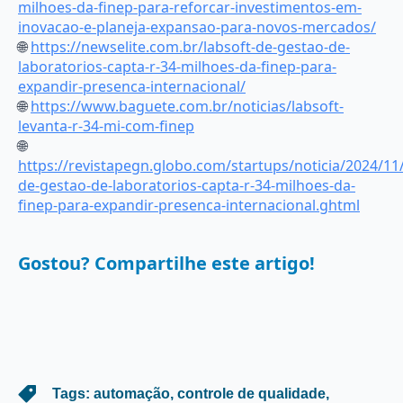
milhoes-da-finep-para-reforcar-investimentos-em-
inovacao-e-planeja-expansao-para-novos-mercados/
🌐
https://newselite.com.br/labsoft-de-gestao-de-
laboratorios-capta-r-34-milhoes-da-finep-para-
expandir-presenca-internacional/
🌐
https://www.baguete.com.br/noticias/labsoft-
levanta-r-34-mi-com-finep
🌐
https://revistapegn.globo.com/startups/noticia/2024/11/
de-gestao-de-laboratorios-capta-r-34-milhoes-da-
finep-para-expandir-presenca-internacional.ghtml
Gostou? Compartilhe este artigo!
   Tags: 
automação
controle de qualidade