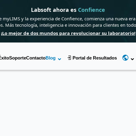
Labsoft ahora es
Confience
de myLIMS y la experiencia de Confience, comienza una nueva era 
os. Más tecnología, inteligencia e innovación para clientes en tod
¡Lo mejor de dos mundos para revolucionar su laboratorio!
Éxito
Soporte
Contacto
Blog
Portal de Resultados