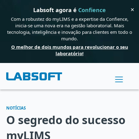
✕
Labsoft agora é
Confience
Com a robustez do myLIMS e a expertise da Confience,
inicia-se uma nova era na gestão laboratorial. Mais
tecnologia, inteligência e inovação para clientes em todo o
mundo.
O melhor de dois mundos para revolucionar o seu
laboratório!
NOTÍCIAS
O segredo do sucesso
myLIMS