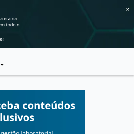
✕
a era na
 em todo o
o!
ceba conteúdos
lusivos
gestão laboratorial,