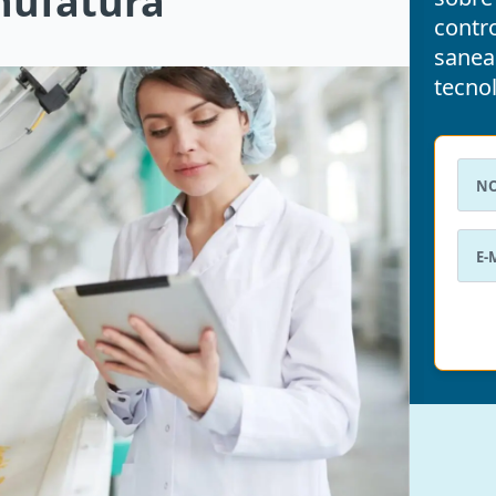
nufatura
contro
sanea
tecnol