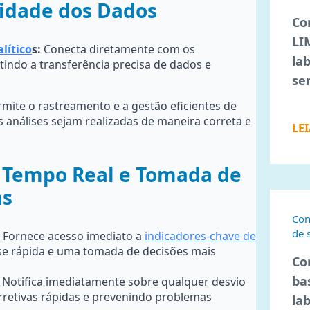
lidade dos Dados
Co
LI
lítico
s:
Conecta diretamente com os
la
indo a transferência precisa de dados e
se
mite o rastreamento e a gestão eficientes de
 análises sejam realizadas de maneira correta e
LE
Tempo Real e Tomada de
as
Con
de 
Fornece acesso imediato a
indicadores-chave de
se rápida e uma tomada de decisões mais
Co
ba
Notifica imediatamente sobre qualquer desvio
rretivas rápidas e prevenindo problemas
la