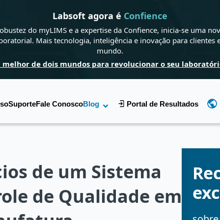
Labsoft agora é
Confience
obustez do myLIMS e a expertise da Confience, inicia-se uma nov
boratorial. Mais tecnologia, inteligência e inovação para clientes
mundo.
 melhor de dois mundos para revolucionar o seu laboratóri
sso
Suporte
Fale Conosco
Blog
Portal de Resultados
cios de um Sistema
Re
exc
role de Qualidade em
sobre 