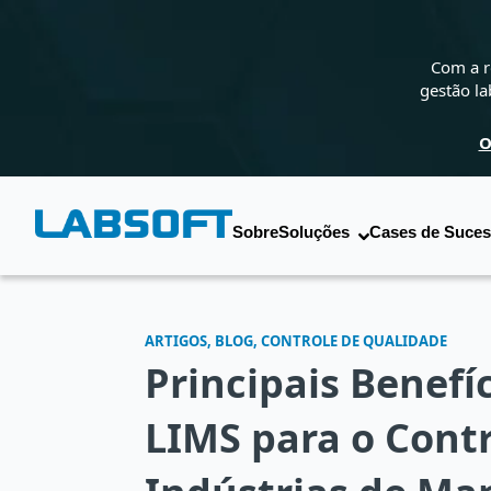
Com a r
gestão la
O
Sobre
Soluções
Cases de Suce
ARTIGOS, BLOG, CONTROLE DE QUALIDADE
Principais Benefí
LIMS para o Cont