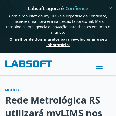
✕
Labsoft agora é
Confience
Com a robustez do myLIMS e a expertise da Confience,
inicia-se uma nova era na gestão laboratorial. Mais
tecnologia, inteligência e inovação para clientes em todo o
mundo.
O melhor de dois mundos para revolucionar o seu
laboratório!
NOTÍCIAS
Rede Metrológica RS
utilizará myLIMS nos