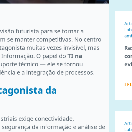
Art
Lab
visão futurista para se tornar a
amb
m se manter competitivas. No centro
agonista muitas vezes invisível, mas
Ra
a Informação. O papel do
TI na
co
uporte técnico — ele se tornou
ev
ciência e a integração de processos.
LE
otagonista da
striais exige conectividade,
Art
, segurança da informação e análise de
Lab