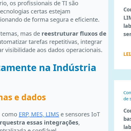
o, os profissionais de TI são
Co
tecnologias certas estejam
LI
ionando de forma segura e eficiente.
la
istemas, mas de
reestruturar fluxos de
se
tomatizar tarefas repetitivas, integrar
 visibilidade aos dados operacionais.
LE
tamente na Indústria
Con
mas e dados
de 
Co
as como
ERP, MES, LIMS
e sensores IoT
ba
rquestra essas integrações
,
la
ralizada e confiável.