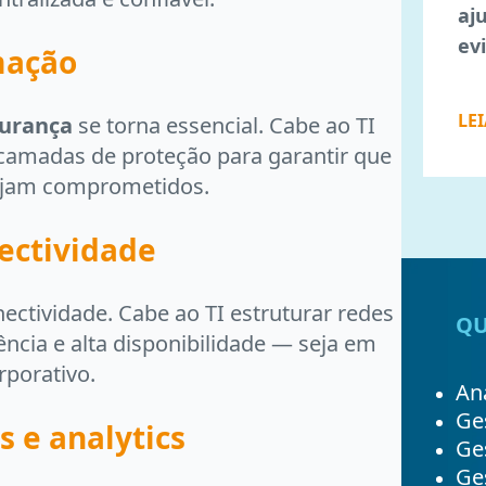
aj
ev
mação
LE
gurança
se torna essencial. Cabe ao TI
 camadas de proteção para garantir que
sejam comprometidos.
nectividade
nectividade. Cabe ao TI estruturar redes
QU
tência e alta disponibilidade — seja em
rporativo.
Ana
Ge
 e analytics
Ge
Ges