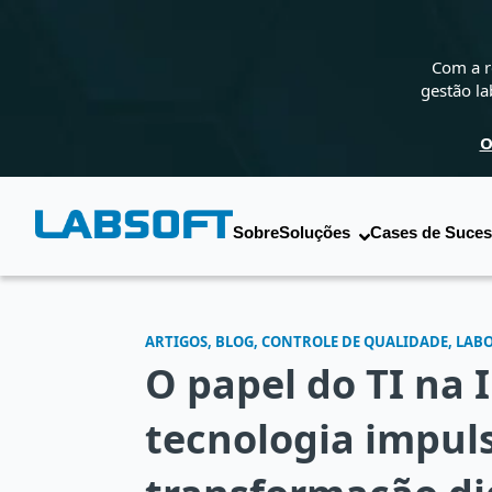
Com a r
gestão la
O
Sobre
Soluções
Cases de Suce
ARTIGOS, BLOG, CONTROLE DE QUALIDADE, LAB
O papel do TI na 
tecnologia impul