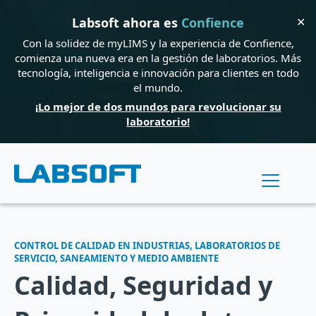
✕
Labsoft ahora es
Confience
Con la solidez de myLIMS y la experiencia de Confience,
comienza una nueva era en la gestión de laboratorios. Más
tecnología, inteligencia e innovación para clientes en todo
el mundo.
¡Lo mejor de dos mundos para revolucionar su
laboratorio!
CONTROL DE CALIDAD EN INDUSTRIAS, LABORATORIOS DE
SERVICIO, SANEAMIENTO Y MEDIO AMBIENTE
Calidad, Seguridad y