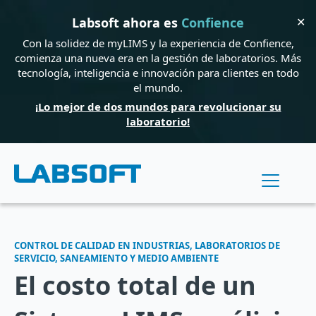
✕
Labsoft ahora es
Confience
Con la solidez de myLIMS y la experiencia de Confience,
comienza una nueva era en la gestión de laboratorios. Más
tecnología, inteligencia e innovación para clientes en todo
el mundo.
¡Lo mejor de dos mundos para revolucionar su
laboratorio!
CONTROL DE CALIDAD EN INDUSTRIAS, LABORATORIOS DE
SERVICIO, SANEAMIENTO Y MEDIO AMBIENTE
El costo total de un