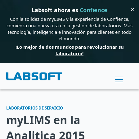
✕
Labsoft ahora es
Confience
Con la solidez de myLIMS y la experiencia de Confience,
comienza una nueva era en la gestión de laboratorios. Más
tecnología, inteligencia e innovación para clientes en todo
el mundo.
¡Lo mejor de dos mundos para revolucionar su
laboratorio!
LABORATORIOS DE SERVICIO
myLIMS en la
Analitica 2015