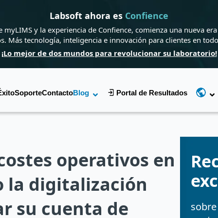
Labsoft ahora es
Confience
de myLIMS y la experiencia de Confience, comienza una nueva era 
os. Más tecnología, inteligencia e innovación para clientes en tod
¡Lo mejor de dos mundos para revolucionar su laboratorio!
Éxito
Soporte
Contacto
Blog
Portal de Resultados
costes operativos en
Re
exc
 la digitalización
r su cuenta de
sobre 