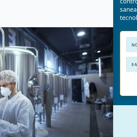
contro
sanea
tecnol