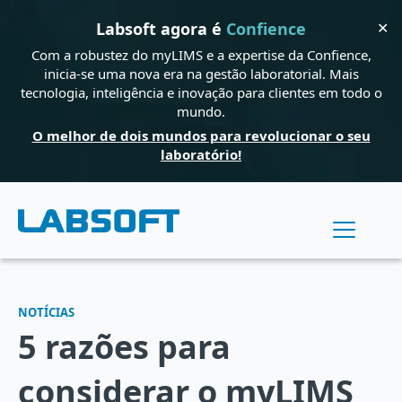
✕
Labsoft agora é
Confience
Com a robustez do myLIMS e a expertise da Confience,
inicia-se uma nova era na gestão laboratorial. Mais
tecnologia, inteligência e inovação para clientes em todo o
mundo.
O melhor de dois mundos para revolucionar o seu
laboratório!
NOTÍCIAS
5 razões para
considerar o myLIMS