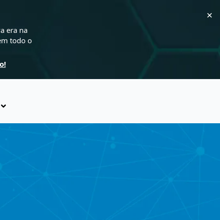
✕
a era na
 em todo o
o!