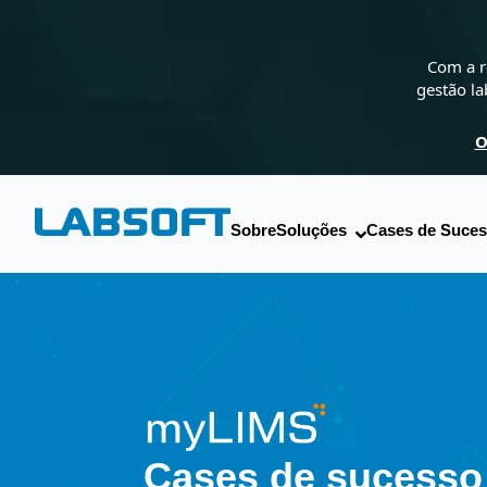
Com a r
gestão la
O
Sobre
Soluções
Cases de Suce
Cases de sucesso